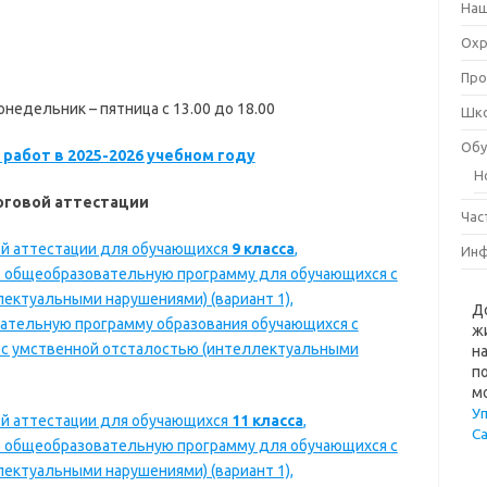
Наш
Охр
Про
недельник – пятница с 13.00 до 18.00
Шко
Обу
работ в 2025-2026 учебном году
Н
оговой аттестации
Час
ой аттестации для обучающихся
9 класса
,
Инф
 общеобразовательную программу для обучающихся с
ектуальными нарушениями) (вариант 1),
Д
ательную программу образования обучающихся с
ж
а с умственной отсталостью (интеллектуальными
н
п
м
У
ой аттестации для обучающихся
11 класса
,
С
 общеобразовательную программу для обучающихся с
ектуальными нарушениями) (вариант 1),