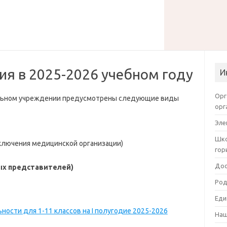
ия в 2025-2026 учебном году
И
Орг
тельном учреждении предусмотрены следующие виды
орг
Эле
Шко
аключения медицинской организации)
гор
Дос
ых представителей)
Род
Еди
ности для 1-11 классов на I полугодие 2025-2026
Наш