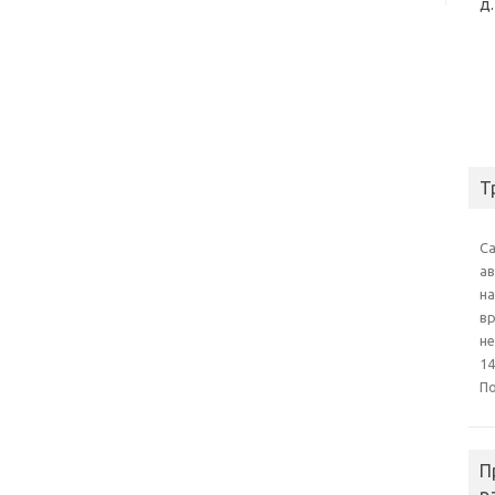
д.
Т
С
а
на
в
н
14
П
П