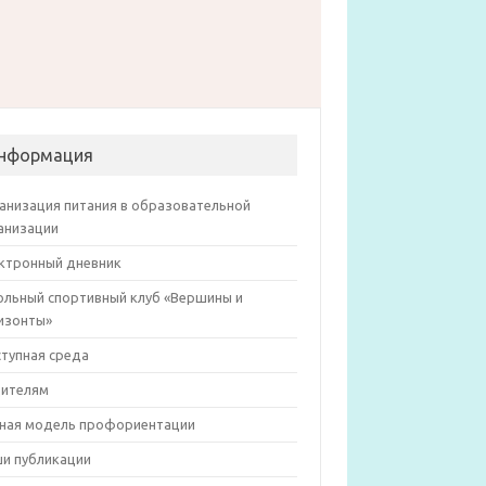
нформация
анизация питания в образовательной
анизации
ктронный дневник
льный спортивный клуб «Вершины и
изонты»
тупная среда
ителям
ная модель профориентации
и публикации