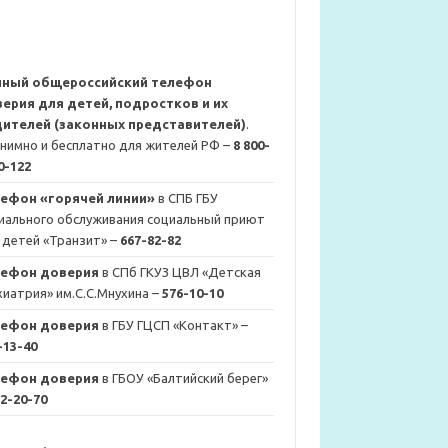
иный общероссийский телефон
ерия для детей, подростков и их
ителей (законных представителей)
.
нимно и бесплатно для жителей РФ –
8 800-
0-122
ефон «горячей линии»
в СПБ ГБУ
иального обслуживания социальный приют
 детей «Транзит» –
667-82-82
лефон доверия
в СПб ГКУЗ ЦВЛ «Детская
хиатрия» им.С.С.Мнухина –
576-10-10
лефон доверия
в ГБУ ГЦСП «Контакт» –
-13-40
лефон доверия
в ГБОУ «Балтийский берег»
2-20-70