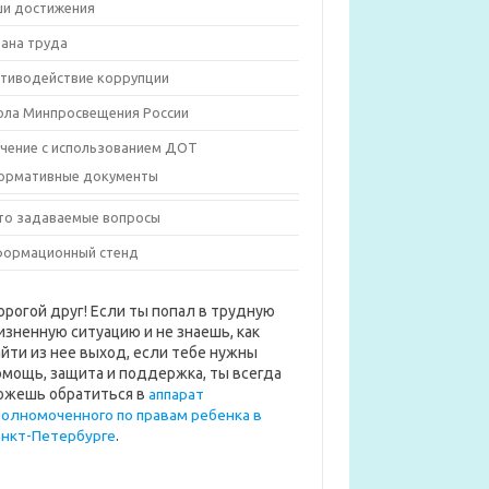
и достижения
ана труда
тиводействие коррупции
ла Минпросвещения России
чение с использованием ДОТ
ормативные документы
то задаваемые вопросы
ормационный стенд
орогой друг! Если ты попал в трудную
изненную ситуацию и не знаешь, как
айти из нее выход, если тебе нужны
омощь, защита и поддержка, ты всегда
ожешь обратиться в
аппарат
полномоченного по правам ребенка в
анкт-Петербурге
.