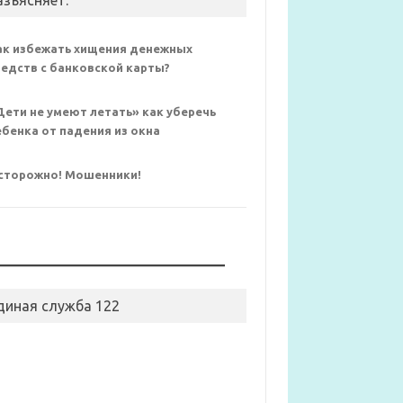
азъясняет:
ак избежать хищения денежных
редств с банковской карты?
Дети не умеют летать» как уберечь
ебенка от падения из окна
сторожно! Мошенники!
диная служба 122