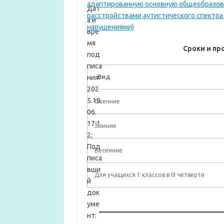
адаптированную основную общеобразов
расстройствами аутистического спектр
нарушениями)
Сроки и п
Вид
Осенние
Зимние
Весенние
Для учащихся 1 классов в III четверти