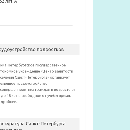
52 лит. А
рудоустройство подростков
анкт-Петербургское государственное
втономное учреждение «Центр занятости
селения Санкт-Петербурга» организует
ременное трудоустройство
есовершеннолетних граждан в возрасте от
 до 18 лет в свободное от учебы время.
одробнее…
рокуратура Санкт-Петербурга