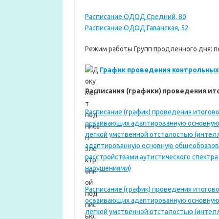
Расписание ОДОД Средний, 80
Расписание ОДОД Гаванская, 52
Режим работы Групп продленного дня: по
График проведения контрольных 
Расписания (графики) проведения ит
Расписание (график) проведения итогов
осваивающих адаптированную основную
легкой умственной отсталостью (интелл
адаптированную основную общеобразов
расстройствами аутистического спектр
нарушениями)
Расписание (график) проведения итогов
осваивающих адаптированную основную
легкой умственной отсталостью (интелл