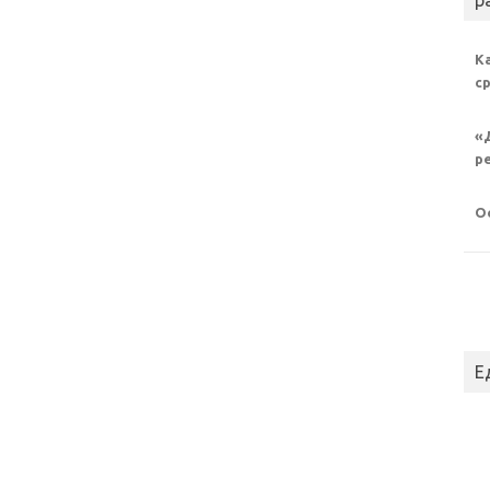
р
К
с
«
р
О
Е