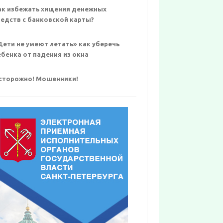
ак избежать хищения денежных
редств с банковской карты?
Дети не умеют летать» как уберечь
ебенка от падения из окна
сторожно! Мошенники!