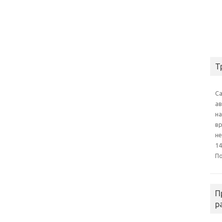
Т
С
а
на
в
н
14
П
П
р