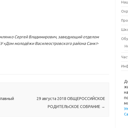
Наш
Охр
Про
Шко
млянко Сергей Владимирович, заведующий отделом
Обу
У «Дом молодёжи Василеостровского района Санкт-
Н
Час
Инф
Д
ж
н
п
Главный
29 августа 2018 ОБЩЕРОССИЙСКОЕ
м
РОДИТЕЛЬСКОЕ СОБРАНИЕ
→
У
С