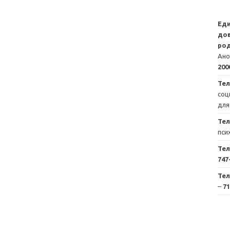
Ед
дов
род
Ано
200
Тел
соц
для
Те
пси
Те
747
Те
–
71