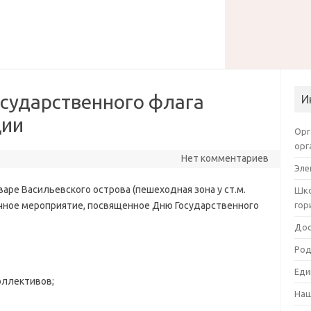
осударственного флага
И
ции
Орг
орг
Нет комментариев
Эле
аре Васильевского острова (пешеходная зона у ст.м.
Шко
ичное мероприятие, посвященное Дню Государственного
гор
Дос
Род
Еди
оллективов;
Наш