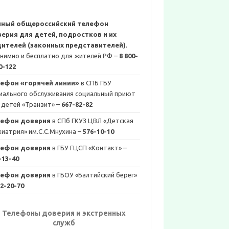
иный общероссийский телефон
ерия для детей, подростков и их
ителей (законных представителей)
.
нимно и бесплатно для жителей РФ –
8 800-
0-122
ефон «горячей линии»
в СПБ ГБУ
иального обслуживания социальный приют
 детей «Транзит» –
667-82-82
лефон доверия
в СПб ГКУЗ ЦВЛ «Детская
хиатрия» им.С.С.Мнухина –
576-10-10
лефон доверия
в ГБУ ГЦСП «Контакт» –
-13-40
лефон доверия
в ГБОУ «Балтийский берег»
2-20-70
Телефоны доверия и экстренных
служб