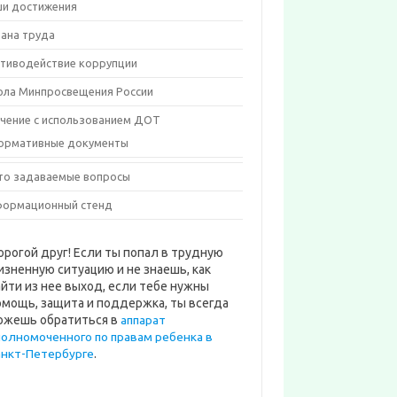
и достижения
ана труда
тиводействие коррупции
ла Минпросвещения России
чение с использованием ДОТ
ормативные документы
то задаваемые вопросы
ормационный стенд
орогой друг! Если ты попал в трудную
изненную ситуацию и не знаешь, как
айти из нее выход, если тебе нужны
омощь, защита и поддержка, ты всегда
ожешь обратиться в
аппарат
полномоченного по правам ребенка в
анкт-Петербурге
.