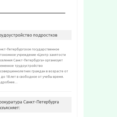
рудоустройство подростков
анкт-Петербургское государственное
втономное учреждение «Центр занятости
селения Санкт-Петербурга» организует
ременное трудоустройство
есовершеннолетних граждан в возрасте от
 до 18 лет в свободное от учебы время.
одробнее…
рокуратура Санкт-Петербурга
азъясняет: