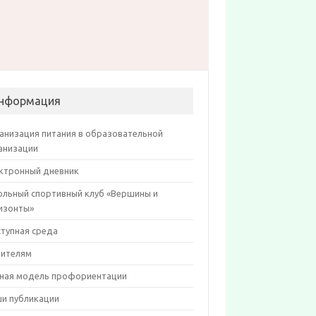
нформация
анизация питания в образовательной
анизации
ктронный дневник
льный спортивный клуб «Вершины и
изонты»
тупная среда
ителям
ная модель профориентации
и публикации