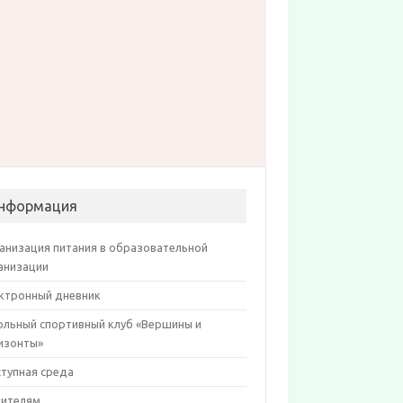
нформация
анизация питания в образовательной
анизации
ктронный дневник
льный спортивный клуб «Вершины и
изонты»
тупная среда
ителям