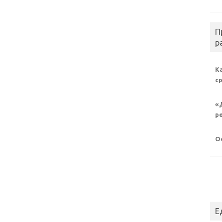
П
р
К
с
«
р
О
Е