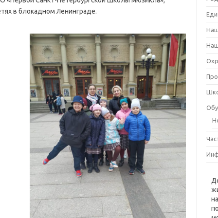
ДО «Первой Санкт-Петербургской Школы мюзикла»,
тях в блокадном Ленинграде.
Еди
Наш
Наш
Охр
Про
Шко
Обу
Н
Час
Инф
Д
ж
н
п
м