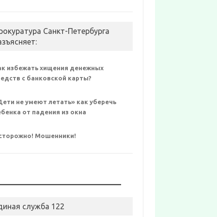
рокуратура Санкт-Петербурга
азъясняет:
ак избежать хищения денежных
редств с банковской карты?
Дети не умеют летать» как уберечь
ебенка от падения из окна
сторожно! Мошенники!
диная служба 122