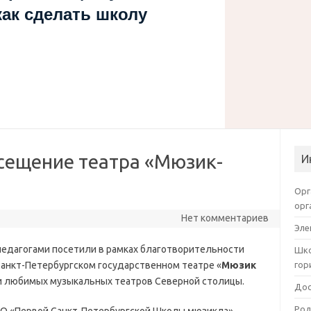
как сделать школу
осещение театра «Мюзик-
И
Орг
орг
Нет комментариев
Эле
педагогами посетили в рамках благотворительности
Шко
Санкт-Петербургском государственном театре «
Мюзик
гор
 и любимых музыкальных театров Северной столицы.
Дос
Род