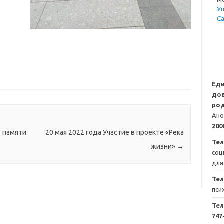
У
С
Ед
дов
род
Ано
200
ь памяти
20 мая 2022 года Участие в проекте «Река
Тел
жизни»
→
соц
для
Те
пси
Те
747