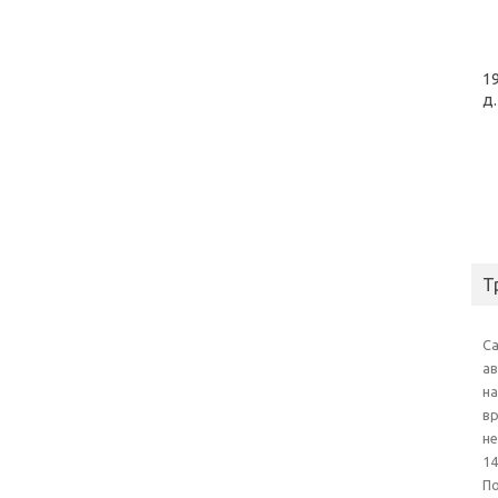
19
д.
Т
С
а
на
в
н
14
П