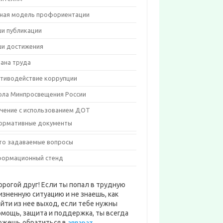
ная модель профориентации
и публикации
и достижения
ана труда
тиводействие коррупции
ла Минпросвещения России
чение с использованием ДОТ
ормативные документы
то задаваемые вопросы
ормационный стенд
орогой друг! Если ты попал в трудную
изненную ситуацию и не знаешь, как
айти из нее выход, если тебе нужны
омощь, защита и поддержка, ты всегда
ожешь обратиться в
аппарат