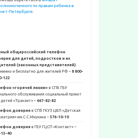
полномоченного по правам ребенка в
анкт-Петербурге
.
иный общероссийский телефон
ерия для детей, подростков и их
ителей (законных представителей)
.
нимно и бесплатно для жителей РФ –
8 800-
0-122
ефон «горячей линии»
в СПБ ГБУ
иального обслуживания социальный приют
 детей «Транзит» –
667-82-82
лефон доверия
в СПб ГКУЗ ЦВЛ «Детская
хиатрия» им.С.С.Мнухина –
576-10-10
лефон доверия
в ГБУ ГЦСП «Контакт» –
-13-40