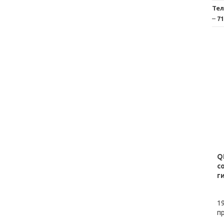
Те
–
71
Q
с
г
1
пр