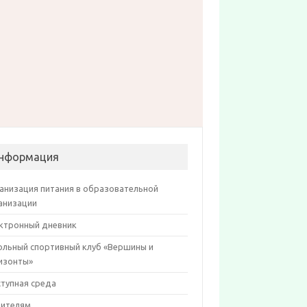
нформация
анизация питания в образовательной
анизации
ктронный дневник
льный спортивный клуб «Вершины и
изонты»
тупная среда
ителям