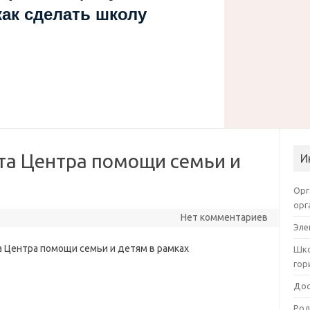
как сделать школу
та Центра помощи семьи и
И
Орг
орг
Нет комментариев
Эле
 Центра помощи семьи и детям в рамках
Шко
гор
Дос
Род