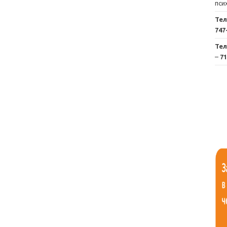
пси
Те
747
Те
–
71