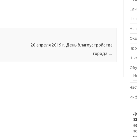
Еди
Наш
Наш
Охр
20 апреля 2019 г. День благоустройства
Про
города
→
Шко
Обу
Н
Час
Инф
Д
ж
н
п
м