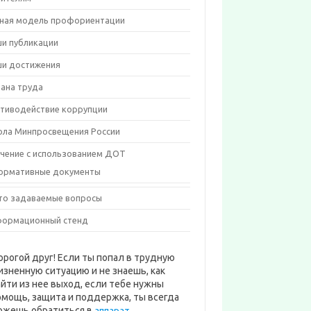
ная модель профориентации
и публикации
и достижения
ана труда
тиводействие коррупции
ла Минпросвещения России
чение с использованием ДОТ
ормативные документы
то задаваемые вопросы
ормационный стенд
орогой друг! Если ты попал в трудную
изненную ситуацию и не знаешь, как
айти из нее выход, если тебе нужны
омощь, защита и поддержка, ты всегда
ожешь обратиться в
аппарат