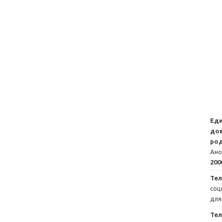
Ед
дов
род
Ано
200
Тел
соц
для
Те