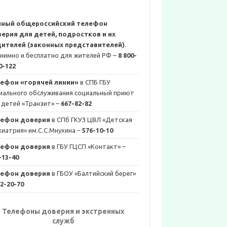
иный общероссийский телефон
ерия для детей, подростков и их
ителей (законных представителей)
.
нимно и бесплатно для жителей РФ –
8 800-
0-122
ефон «горячей линии»
в СПБ ГБУ
иального обслуживания социальный приют
 детей «Транзит» –
667-82-82
лефон доверия
в СПб ГКУЗ ЦВЛ «Детская
хиатрия» им.С.С.Мнухина –
576-10-10
лефон доверия
в ГБУ ГЦСП «Контакт» –
-13-40
лефон доверия
в ГБОУ «Балтийский берег»
2-20-70
Телефоны доверия и экстренных
служб