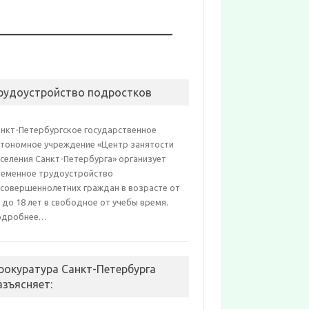
рудоустройство подростков
анкт-Петербургское государственное
втономное учреждение «Центр занятости
селения Санкт-Петербурга» организует
ременное трудоустройство
есовершеннолетних граждан в возрасте от
 до 18 лет в свободное от учебы время.
одробнее…
рокуратура Санкт-Петербурга
азъясняет: