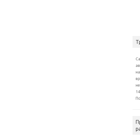
Т
С
а
на
в
н
14
П
П
р