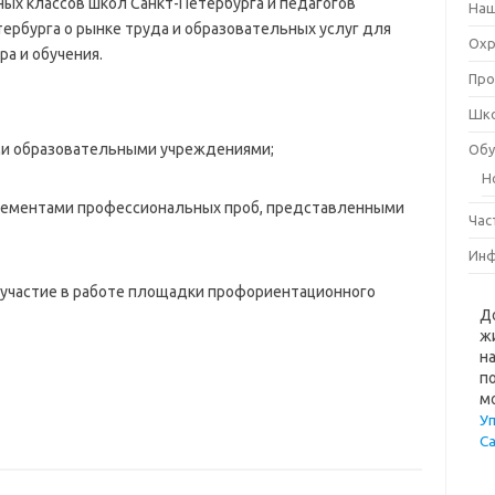
ых классов школ Санкт-Петербурга и педагогов
Наш
рбурга о рынке труда и образовательных услуг для
Охр
а и обучения.
Про
Шко
ми образовательными учреждениями;
Обу
Н
 элементами профессиональных проб, представленными
Час
Инф
 участие в работе площадки профориентационного
Д
ж
н
п
м
У
С