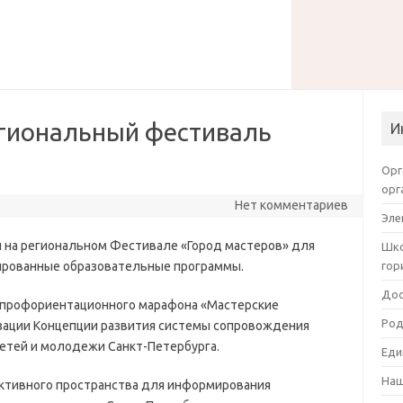
егиональный фестиваль
И
Орг
орг
Нет комментариев
Эле
ли на региональном Фестивале «Город мастеров» для
Шко
ированные образовательные программы.
гор
Дос
 профориентационного марафона «Мастерские
Род
изации Концепции развития системы сопровождения
тей и молодежи Санкт-Петербурга.
Еди
Наш
ктивного пространства для информирования