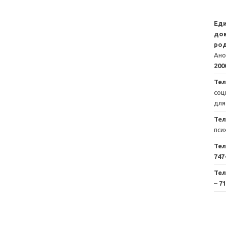
Ед
дов
род
Ано
200
Тел
соц
для
Те
пси
Те
747
Те
–
71