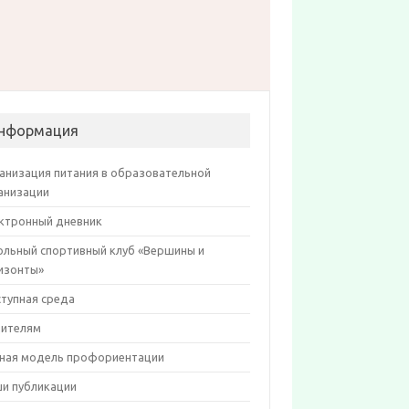
нформация
анизация питания в образовательной
анизации
ктронный дневник
льный спортивный клуб «Вершины и
изонты»
тупная среда
ителям
ная модель профориентации
и публикации