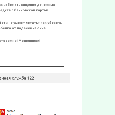
ак избежать хищения денежных
редств с банковской карты?
Дети не умеют летать» как уберечь
ебенка от падения из окна
сторожно! Мошенники!
диная служба 122