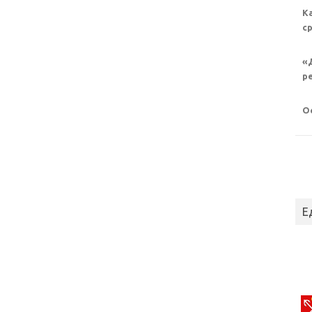
К
с
«
р
О
Е