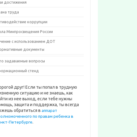
и достижения
ана труда
тиводействие коррупции
ла Минпросвещения России
чение с использованием ДОТ
ормативные документы
то задаваемые вопросы
ормационный стенд
орогой друг! Если ты попал в трудную
изненную ситуацию и не знаешь, как
айти из нее выход, если тебе нужны
омощь, защита и поддержка, ты всегда
ожешь обратиться в
аппарат
полномоченного по правам ребенка в
анкт-Петербурге
.