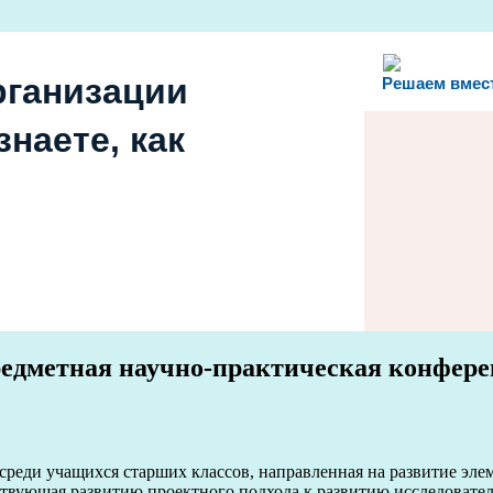
рганизации
Решаем вмес
наете, как
редметная научно-практическая конфер
среди учащихся старших классов, направленная на развитие эле
ствующая развитию проектного подхода к развитию исследовател