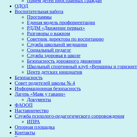
Прием детей иностранных граждан
ОДОД
Воспитательная работа
Программы
Единая модель профориентации
РДДМ «Движение первых»
Разговоры о важном
Советник директора по воспитанию
Служба школьной медиации
Социальный педагог
Служба здоровья в школе
Безопасность дорожного движения
Школьный спортивный клуб «Вершины и горизон
Центр детских инициатив
Безопасность
Совет родителей школы № 4
Информационная безопасность
Лагерь «Маяк у гавани»
Документы
ФАООП
Наставничество
Служба психолого-педагогического сопровождения
ИПРА
Опорная площадка
Контакты