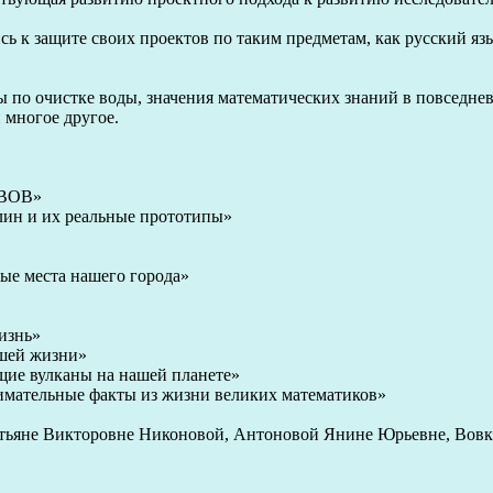
сь к защите своих проектов по таким предметам, как русский язы
ы по очистке воды, значения математических знаний в повседне
 многое другое.
и ВОВ»
ылин и их реальные прототипы»
ные места нашего города»
изнь»
ашей жизни»
щие вулканы на нашей планете»
имательные факты из жизни великих математиков»
тьяне Викторовне Никоновой, Антоновой Янине Юрьевне, Вовк