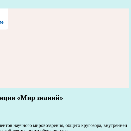
те
енция «Мир знаний»
ментов научного мировоззрения, общего кругозора, внутренней
ьской деятельности обучающихся.