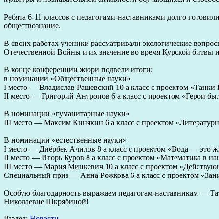
Ребята 6-11 классов с педагогами-наставниками долго готовили
обществознание.
В своих работах ученики рассматривали экологические вопрос
Отечественной Войны и их значение во время Курской битвы и
В конце конференции жюри подвели итоги:
в номинации «Общественные науки»
I место — Владислав Рашевский 10 а класс с проектом «Танк
II место — Григорий Антропов 6 а класс с проектом «Герои б
В номинации «гуманитарные науки»
III место — Максим Кинякин 6 а класс с проектом «Литератур
В номинации «естественные науки»
I место — Диёрбек Ачилов 8 а класс с проектом «Вода — это ж
II место — Игорь Буров 8 а класс с проектом «Математика в н
III место — Мария Минкевич 10 а класс с проектом «Действую
Специальный приз — Анна Рожкова 6 а класс с проектом «Зан
Особую благодарность выражаем педагогам-наставникам — Та
Николаевне Шкрябиной!
Раздел:
Новости